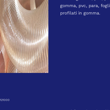
UTENSILI DA TAGL
gomma, pvc, para, foglia
profilati in gomma.
SALDATURA
FISSAGGIO E
ANCORAGGIO
ANTINFORTUNIST
SIGILLANTI
SBLOCCANTI
9121000