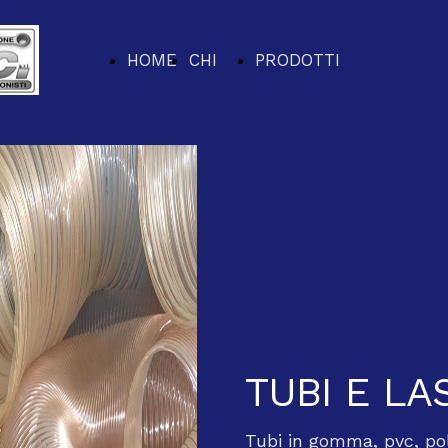
HOME
CHI
PRODOTTI
PAGE
SIAMO
FERRAMENTA
VITERIA E
BULLONERIA
ELETTROUTENSIL
TUBI E LA
UTENSILI A MANO
Tubi in gomma, pvc, poli