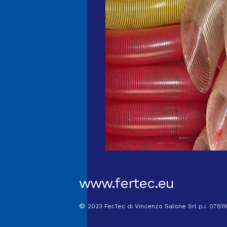
www.fertec.eu
©
2023 Fer.Tec di Vincenzo Salone Srl p.i. 0781