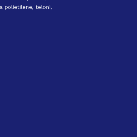
IO
 polietilene, teloni,
ICA