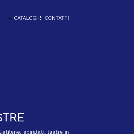
CATALOGHI
CONTATTI
I
STRE
etilene, spiralati, lastre in